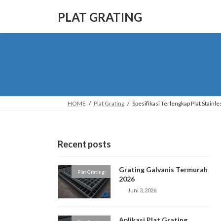
Skip
Skip
to
to
PLAT GRATING
the
the
content
Navigation
HOME
Plat Grating
Spesifikasi Terlengkap Plat Stainle
Recent posts
Grating Galvanis Termurah
Plat Grating
2026
Juni 3, 2026
Aplikasi Plat Grating