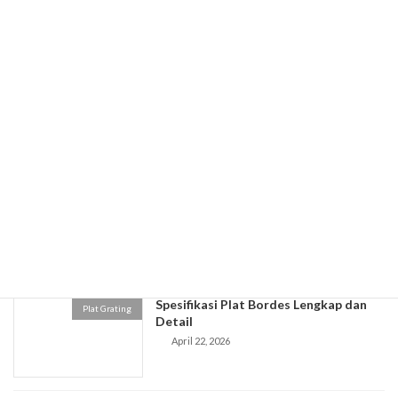
April 28, 2026
Spesifikasi Plat Galvanis
Plat Grating
April 27, 2026
Jual Plat Stainless Murah Berkualitas
Plat Grating
April 24, 2026
Spesifikasi Plat Bordes Lengkap dan
Plat Grating
Detail
April 22, 2026