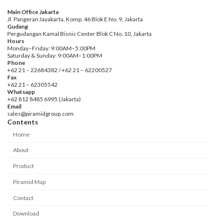
Main Office Jakarta
Jl. Pangeran Jayakarta, Komp. 46 Blok E No. 9, Jakarta
Gudang
Pergudangan Kamal Bisnis Center Blok C No. 10, Jakarta
Hours
Monday–Friday: 9:00AM–5:00PM
Saturday & Sunday: 9:00AM–1:00PM
Phone
+62 21 – 22684382 / +62 21 – 62200527
Fax
+62 21 – 62305542
Whatsapp
+62 812 8485 6995 (Jakarta)
Email
sales@piramidgroup.com
Contents
Home
About
Product
Piramid Map
Contact
Download