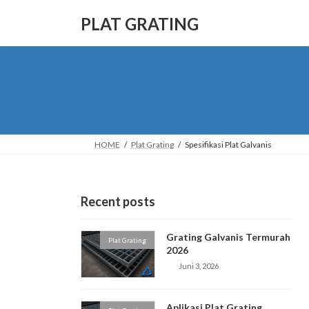
Skip
Skip
to
to
PLAT GRATING
the
the
content
Navigation
HOME
Plat Grating
Spesifikasi Plat Galvanis
Recent posts
Grating Galvanis Termurah
Plat Grating
2026
Juni 3, 2026
Aplikasi Plat Grating