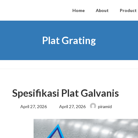
Home
About
Product
Plat Grating
Spesifikasi Plat Galvanis
Last
April 27, 2026
April 27, 2026
piramid
updated
: