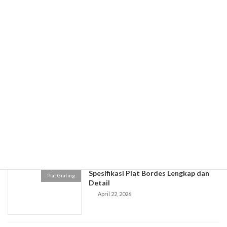
April 28, 2026
Spesifikasi Plat Galvanis
Plat Grating
April 27, 2026
Jual Plat Stainless Murah Berkualitas
Plat Grating
April 24, 2026
Spesifikasi Plat Bordes Lengkap dan
Plat Grating
Detail
April 22, 2026