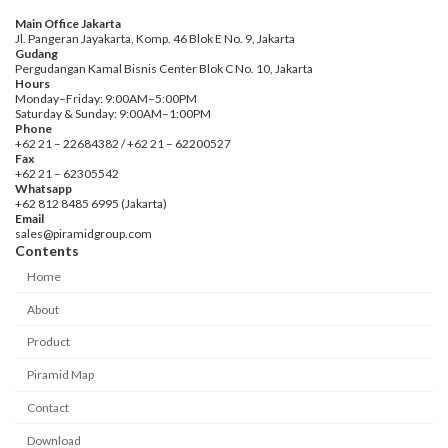
Main Office Jakarta
Jl. Pangeran Jayakarta, Komp. 46 Blok E No. 9, Jakarta
Gudang
Pergudangan Kamal Bisnis Center Blok C No. 10, Jakarta
Hours
Monday–Friday: 9:00AM–5:00PM
Saturday & Sunday: 9:00AM–1:00PM
Phone
+62 21 – 22684382 / +62 21 – 62200527
Fax
+62 21 – 62305542
Whatsapp
+62 812 8485 6995 (Jakarta)
Email
sales@piramidgroup.com
Contents
Home
About
Product
Piramid Map
Contact
Download