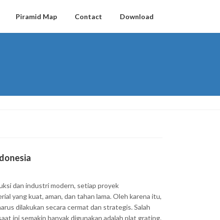
Piramid Map
Contact
Download
ndonesia
uksi dan industri modern, setiap proyek
al yang kuat, aman, dan tahan lama. Oleh karena itu,
harus dilakukan secara cermat dan strategis. Salah
saat ini semakin banyak digunakan adalah plat grating.