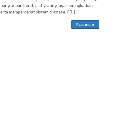
ang beban berat, plat grating juga meningkatkan
serta mempercepat sistem drainase. PT. […]
Read more