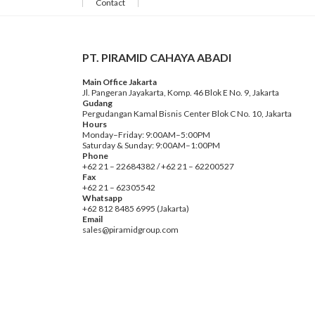
Contact
PT. PIRAMID CAHAYA ABADI
Main Office Jakarta
Jl. Pangeran Jayakarta, Komp. 46 Blok E No. 9, Jakarta
Gudang
Pergudangan Kamal Bisnis Center Blok C No. 10, Jakarta
Hours
Monday–Friday: 9:00AM–5:00PM
Saturday & Sunday: 9:00AM–1:00PM
Phone
+62 21 – 22684382 / +62 21 – 62200527
Fax
+62 21 – 62305542
Whatsapp
+62 812 8485 6995 (Jakarta)
Email
sales@piramidgroup.com