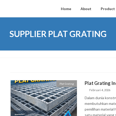
Home
About
Product
SUPPLIER PLAT GRATING
Plat Grating I
Plat Grating
Februari 4, 2026
Dalam dunia konstr
membutuhkan materi
pemilihan material 
satu material yang 