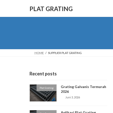
Skip
Skip
to
to
PLAT GRATING
the
the
content
Navigation
HOME
SUPPLIER PLAT GRATING
Recent posts
Grating Galvanis Termurah
Plat Grating
2026
Juni 3, 2026
Aplikasi Plat Grating