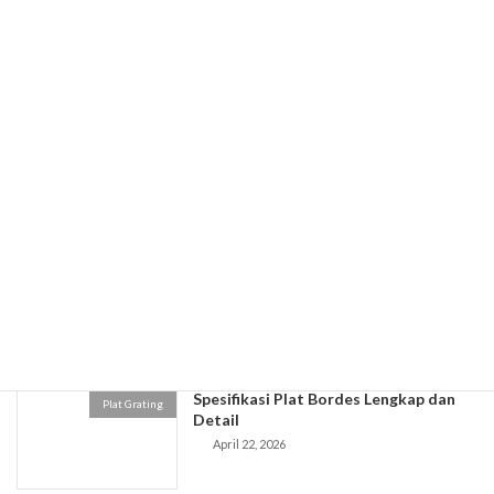
Plat Grating
Konstruksi
April 28, 2026
Spesifikasi Plat Galvanis
Plat Grating
April 27, 2026
Jual Plat Stainless Murah Berkualitas
Plat Grating
April 24, 2026
Spesifikasi Plat Bordes Lengkap dan
Plat Grating
Detail
April 22, 2026