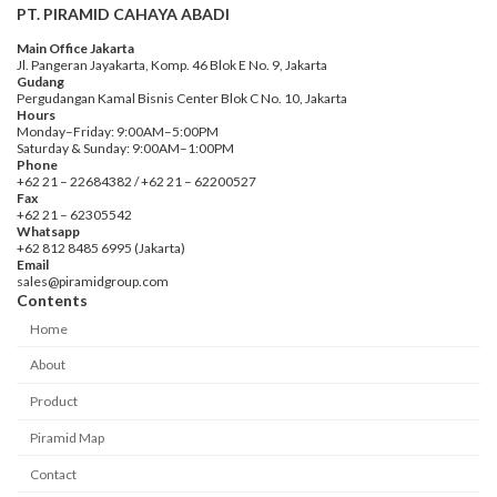
PT. PIRAMID CAHAYA ABADI
Main Office Jakarta
Jl. Pangeran Jayakarta, Komp. 46 Blok E No. 9, Jakarta
Gudang
Pergudangan Kamal Bisnis Center Blok C No. 10, Jakarta
Hours
Monday–Friday: 9:00AM–5:00PM
Saturday & Sunday: 9:00AM–1:00PM
Phone
+62 21 – 22684382 / +62 21 – 62200527
Fax
+62 21 – 62305542
Whatsapp
+62 812 8485 6995 (Jakarta)
Email
sales@piramidgroup.com
Contents
Home
About
Product
Piramid Map
Contact