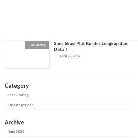
Jual Plat Stainless Murah Berkualitas
Plat Grating
April 24, 2026
Spesifikasi Plat Bordes Lengkap dan
Plat Grating
Detail
April 22, 2026
Category
Plat Grating
Uncategorized
Archive
Juni 2026