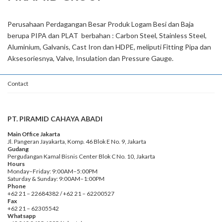
Perusahaan Perdagangan Besar Produk Logam Besi dan Baja
berupa PIPA dan PLAT berbahan : Carbon Steel, Stainless Steel,
Aluminium, Galvanis, Cast Iron dan HDPE, meliputi Fitting Pipa dan
Aksesoriesnya, Valve, Insulation dan Pressure Gauge.
Contact
PT. PIRAMID CAHAYA ABADI
Main Office Jakarta
Jl. Pangeran Jayakarta, Komp. 46 Blok E No. 9, Jakarta
Gudang
Pergudangan Kamal Bisnis Center Blok C No. 10, Jakarta
Hours
Monday–Friday: 9:00AM–5:00PM
Saturday & Sunday: 9:00AM–1:00PM
Phone
+62 21 – 22684382 / +62 21 – 62200527
Fax
+62 21 – 62305542
Whatsapp